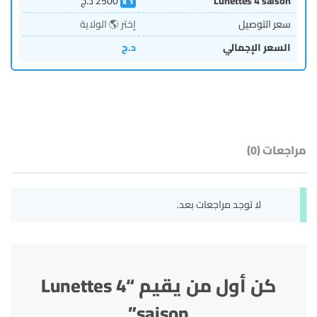
Lunettes 4 saison
2500
د.ج
1
سعر التوصيل
إختر 🌎 الولاية
السعر الإجمالي
د.ج
مراجعات (0)
لا توجد مراجعات بعد.
كن أول من يقيم “Lunettes 4
saison”