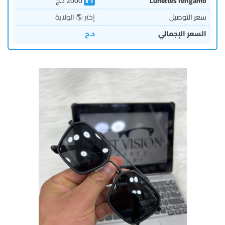
Lunettes ferigamo
2000
د.ج
1
سعر التوصيل
إختر 🌎 الولاية
السعر الإجمالي
د.ج