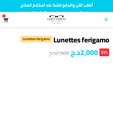
أطلب الآن والدفع فقط عند استلام المنتج
توصيل سريع لجميع الولايات
0
نفخر بأكثر من 5000 مشتري سعيد
القائمة
Lunettes ferigamo
Lunettes ferigamo
2,000
د.ج
2,900
د.ج
31%