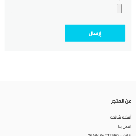
عن المتجر
أسئلة شائعة
اتصل بنا
هاتف : 0643434222560