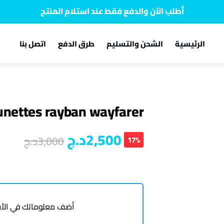
أطلب الآن والدفع فقط عند استلام المنتج
توصيل سريع لجميع الولايات
الرئيسية
الشحن والتسليم
طرق الدفع
اتصل بنا
نفخر بأكثر من 5000 مشتري سعيد
unettes rayban wayfarer
2,500
د.ج
3,000
د.ج
17%
أضف معلوماتك في الأس