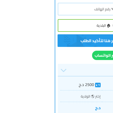
ر الواتساب
2500
د.ج
1
إختر 🌎 الولاية
د.ج