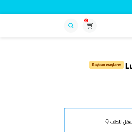
0
L
Rayban wayfarer
فل للطلب 👇