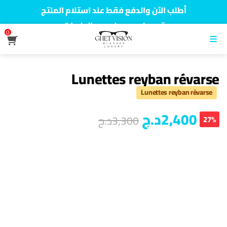
أطلب الآن والدفع فقط عند استلام المنتج
توصيل سريع لجميع الولايات
0
نفخر بأكثر من 5000 مشتري سعيد
القائمة
Lunettes reyban révarse
Lunettes reyban révarse
2,400
د.ج
3,300
د.ج
27%