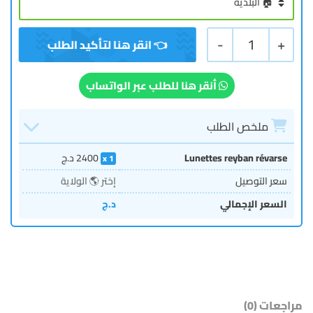
-
1
+
أنقر هنا للطلب عبر الواتساب
ملخص الطلب
Lunettes reyban révarse
2400
د.ج
1
سعر التوصيل
إختر 🌎 الولاية
السعر الإجمالي
د.ج
مراجعات (0)