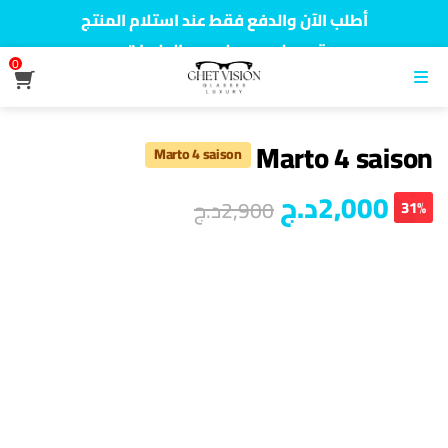
أطلب الآن والدفع فقط عند استلام المنتج
توصيل سريع لجميع الولايات
0
نفخر بأكثر من 5000 مشتري سعيد
القائمة
Marto 4 saison
Marto 4 saison
2,000
د.ج
2,900
د.ج
31%