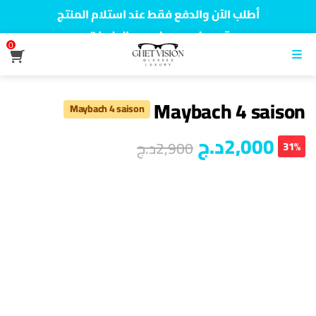
أطلب الآن والدفع فقط عند استلام المنتج
توصيل سريع لجميع الولايات
0
نفخر بأكثر من 5000 مشتري سعيد
القائمة
Maybach 4 saison
Maybach 4 saison
2,000
د.ج
2,900
د.ج
31%